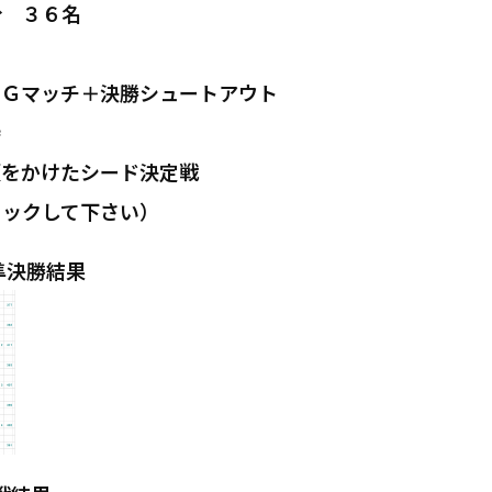
００分 ３６名
１Ｇマッチ＋決勝シュートアウト
待
額をかけたシード決定戦
リックして下さい）
勝結果