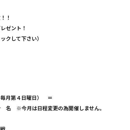
枚！！
プレゼント！
リックして下さい）
（毎月第４日曜日） ＝
分 名 ※今月は日程変更の為開催しません。
人戦