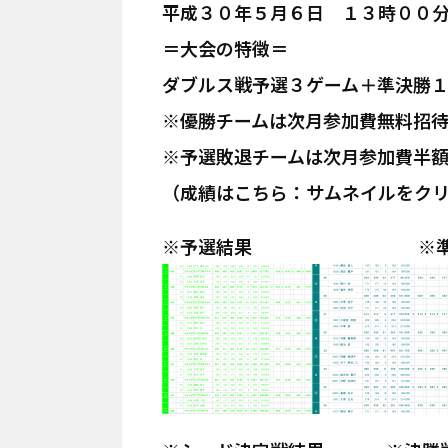
平成３０年５月６日 １３時
＝大会の特徴＝
ダブルス戦予選３ゲーム＋準決勝
※優勝チームは次月参加費無料招
※予選敗退チームは次月参加費半
（成績はこちら：サムネイルをク
※予選結果 ※準決