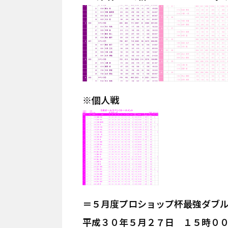
※個人戦
＝５月度プロショップ杯最強ダブ
平成３０年５月２７日 １５時０