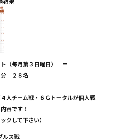
戦結果
ント（毎月第３日曜日） ＝
００分 ２８名
が４人チーム戦・６Ｇトータルが個人戦
る内容です！
リックして下さい）
ルス戦