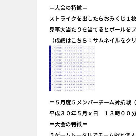
＝大会の特徴＝
ストライクを出したらおみくじ１
見事大当たりを当てるとボールを
（成績はこちら：サムネイルをク
＝５月度５メンバーチーム対抗戦
平成３０年５月ｘ日 １３時００
＝大会の特徴＝
５ゲームトータルでチーム戦と個