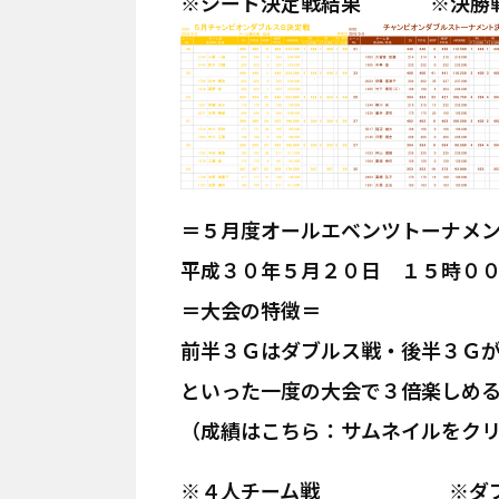
※シード決定戦結果 ※決勝
＝５月度オールエベンツトーナメ
平成３０年５月２０日 １５時
＝大会の特徴＝
前半３Ｇはダブルス戦・後半３Ｇ
といった一度の大会で３倍楽しめ
（成績はこちら：サムネイルをク
※４人チーム戦 ※ダブ