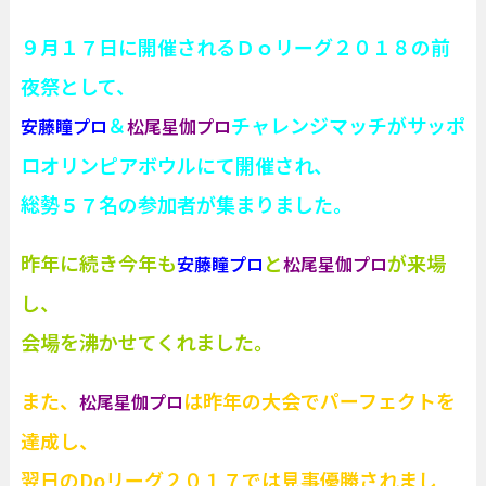
９月１７日に開催されるＤｏリーグ２０１８の前
夜祭として、
＆
チャレンジマッチがサッポ
安藤瞳プロ
松尾星伽プロ
ロオリンピアボウルにて開催され、
総勢５７名の参加者が集まりました。
昨年に続き今年も
と
が来場
安藤瞳プロ
松尾星伽プロ
し、
会場を沸かせてくれました。
また、
は昨年の大会でパーフェクトを
松尾星伽プロ
達成し、
翌日のDoリーグ２０１７では見事優勝されまし