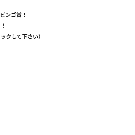
てビンゴ賞！
ト！
リックして下さい）