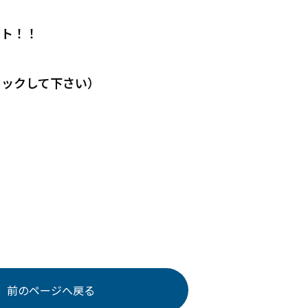
ット！！
！
リックして下さい）
前のページへ戻る