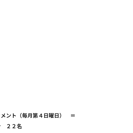
ナメント（毎月第４日曜日） ＝
分 ２２名