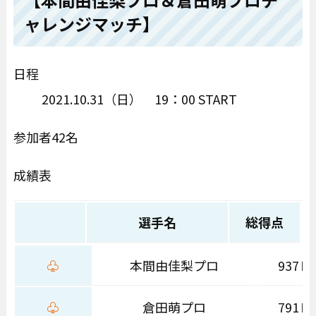
ャレンジマッチ】
日程
2021.10.31（日） 19：00 START
参加者42名
成績表
選手名
総得点
♧
本間由佳梨プロ
937Ｐ
♧
倉田萌プロ
791Ｐ