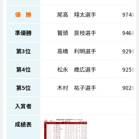
優 勝
尾高 翔太選手
974Ｐ
準優勝
鷲頭 良枝選手
946Ｐ
第3位
高橋 利明選手
929Ｐ
第4位
松永 歳広選手
925Ｐ
第5位
木村 祐子選手
902Ｐ
入賞者
成績表