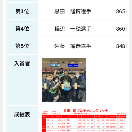
第3位
黒田 隆博選手
865Ｐ
第4位
稲辺 一穂選手
860Ｐ
第5位
佐藤 誠恭選手
848Ｐ
入賞者
成績表