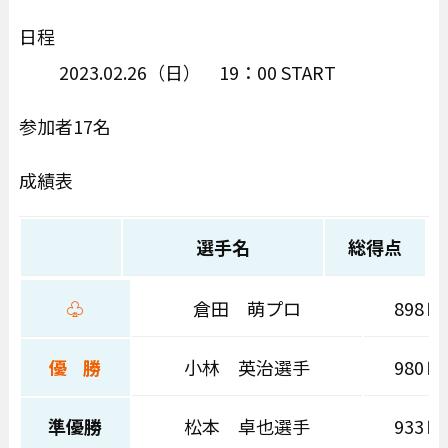
日程
2023.02.26（日） 19：00 START
参加者17名
成績表
選手名
総得点
♧
倉田 萌プロ
898Ｐ
優 勝
小林 英治選手
980Ｐ
準優勝
松本 卓也選手
933Ｐ