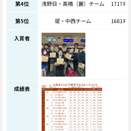
第4位
浅野目・髙橋（麗）チーム
1717Ｐ
第5位
堤・中西チーム
1681Ｐ
入賞者
成績表