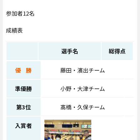
参加者12名
成績表
選手名
総得点
優 勝
藤田・濱出チーム
1
準優勝
小野・大津チーム
1
第3位
髙橋・久保チーム
1
入賞者