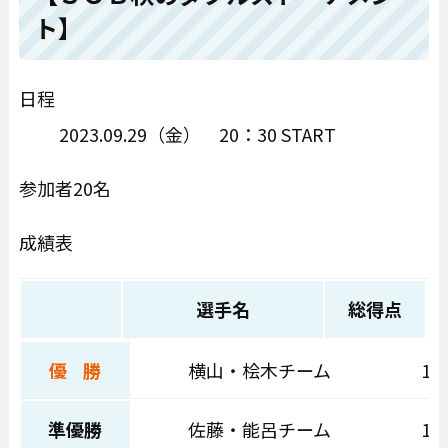
ト】
日程
2023.09.29（金） 20：30 START
参加者20名
成績表
選手名
総得点
優 勝
横山・桧木チーム
16
準優勝
佐藤・能呂チーム
16