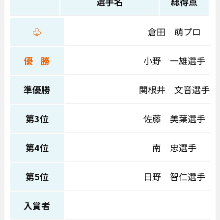
選手名
総得点
♧
倉田 萌プロ
優 勝
小野 一雄選手
準優勝
関根井 文音選手
第3位
佐藤 美葉選手
第4位
南 忠選手
第5位
日野 智仁選手
入賞者