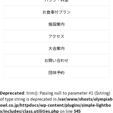
お食事付プラン
施設案内
アクセス
大会案内
お問い合わせ
団体予約
Deprecated
: trim(): Passing null to parameter #1 ($string)
of type string is deprecated in
/var/www/vhosts/olympiab
owl.co.jp/httpdocs/wp-content/plugins/simple-lightbo
x/includes/class.utilities.php
on line
545