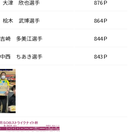
大津 欣也選手
876Ｐ
桧木 武博選手
864Ｐ
吉崎 多美江選手
844Ｐ
中西 ちあき選手
843Ｐ