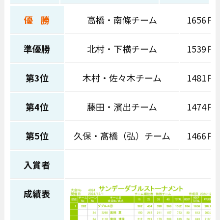
優 勝
高橋・南條チーム
1656Ｐ
準優勝
北村・下横チーム
1539Ｐ
第3位
木村・佐々木チーム
1481Ｐ
第4位
藤田・濱出チーム
1474Ｐ
第5位
久保・髙橋（弘）チーム
1466Ｐ
入賞者
成績表