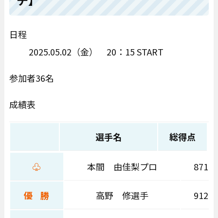
日程
2025.05.02（金） 20：15 START
参加者36名
成績表
選手名
総得点
♧
本間 由佳梨プロ
871Ｐ
優 勝
高野 修選手
912Ｐ