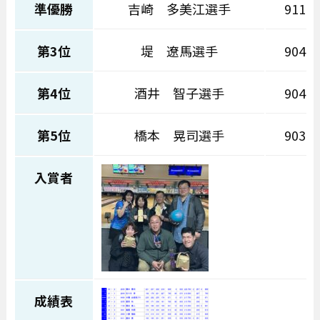
準優勝
吉崎 多美江選手
911Ｐ
第3位
堤 遼馬選手
904Ｐ
第4位
酒井 智子選手
904Ｐ
第5位
橋本 晃司選手
903Ｐ
入賞者
成績表