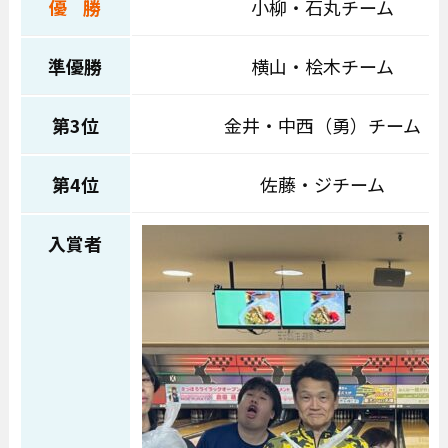
優 勝
小柳・石丸チーム
準優勝
横山・桧木チーム
第3位
金井・中西（勇）チーム
第4位
佐藤・ジチーム
入賞者