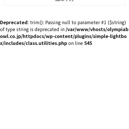
Deprecated
: trim(): Passing null to parameter #1 ($string)
of type string is deprecated in
/var/www/vhosts/olympiab
owl.co.jp/httpdocs/wp-content/plugins/simple-lightbo
x/includes/class.utilities.php
on line
545