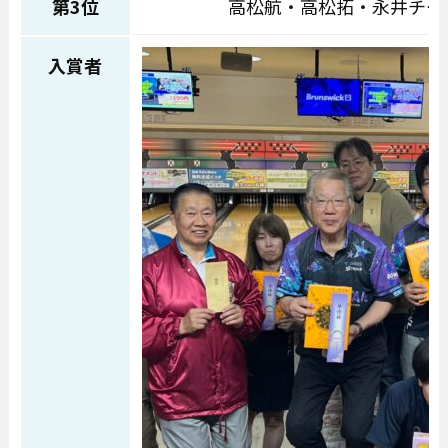
第3位
高松航・高松拓・永井チー
入賞者